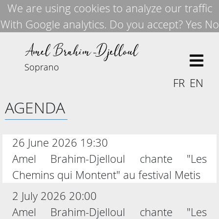
We are using cookies to analyze our traffic
With Google analytics. Do you accept?
Yes
No
Amel Brahim-D
elloul
j
Soprano
FR
EN
AGENDA
26 June 2026 19:30
Amel Brahim-Djelloul chante "Les
Chemins qui Montent" au festival Metis
2 July 2026 20:00
Amel Brahim-Djelloul chante "Les